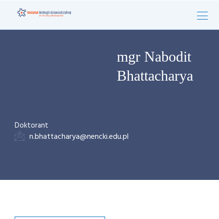
mgr Nabodit
Bhattacharya
Doktorant
n.bhattacharya@nencki.edu.pl