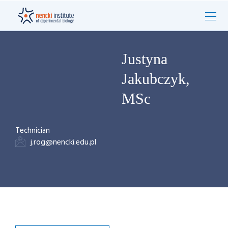
Justyna
Jakubczyk,
MSc
Technician
j.rog@nencki.edu.pl