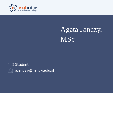
Agata Janczy,
MSc
PhD Student
a.janczy@nencki.edu.pl