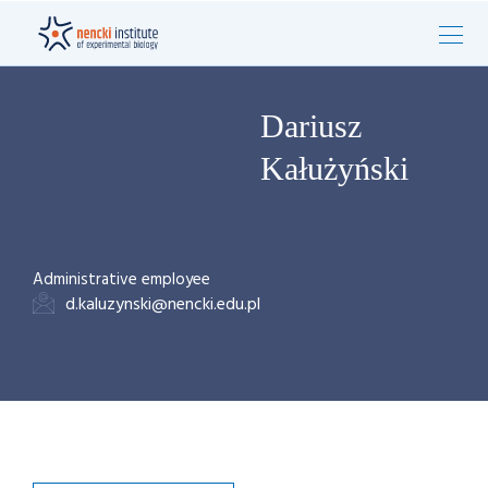
Dariusz
Kałużyński
Administrative employee
d.kaluzynski@nencki.edu.pl