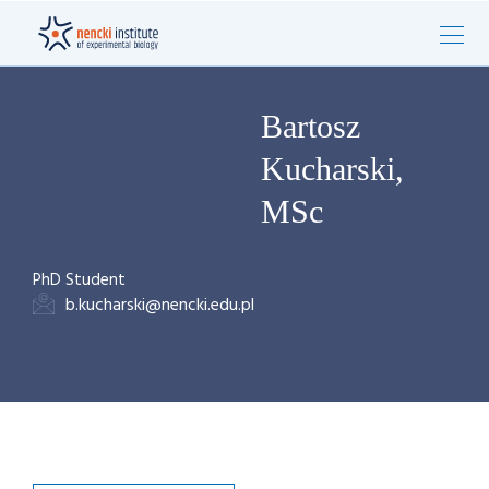
Bartosz
Kucharski,
MSc
PhD Student
b.kucharski@nencki.edu.pl