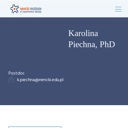
Karolina
Piechna, PhD
Postdoc
k.piechna@nencki.edu.pl