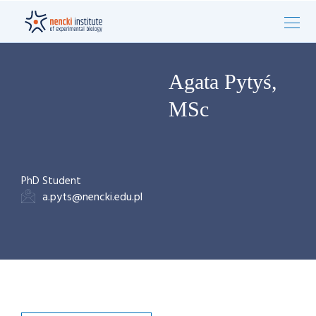
Agata Pytyś,
MSc
PhD Student
a.pyts@nencki.edu.pl