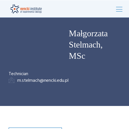
Małgorzata
Stelmach,
MSc
Technician
m.stelmach@nencki.edu.pl