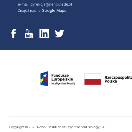
e-mail: dyrekcja@nencki.edu.pl
Znajdź nas na
Google Maps
Copyright © 2026 Nencki Institute of Experimental Biology PAS