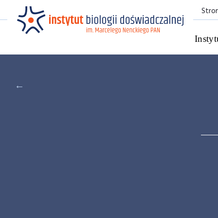
Stro
Instyt
←