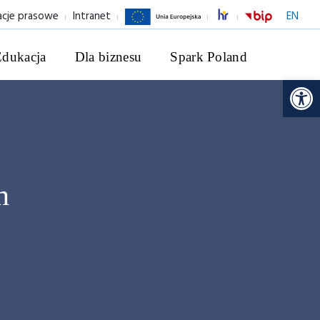
acje prasowe
Intranet
EN
Edukacja
Dla biznesu
Spark Poland
Ot
h