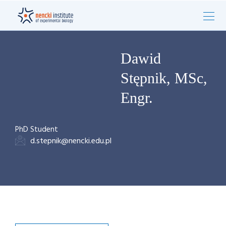
Dawid
Stępnik, MSc,
Engr.
PhD Student
d.stepnik@nencki.edu.pl