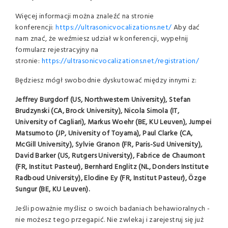
Więcej informacji można znaleźć na stronie
konferencji:
https://ultrasonicvocalizations.net/
Aby dać
nam znać, że weźmiesz udział w konferencji, wypełnij
formularz rejestracyjny na
stronie:
https://ultrasonicvocalizations.net/registration/
Będziesz mógł swobodnie dyskutować między innymi z:
Jeffrey Burgdorf (US, Northwestern University), Stefan
Brudzynski (CA, Brock University), Nicola Simola (IT,
University of Cagliari), Markus Woehr (BE, KU Leuven), Jumpei
Matsumoto (JP, University of Toyama), Paul Clarke (CA,
McGill University), Sylvie Granon (FR, Paris-Sud University),
David Barker (US, Rutgers University), Fabrice de Chaumont
(FR, Institut Pasteur), Bernhard Englitz (NL, Donders Institute
Radboud University), Elodine Ey (FR, Institut Pasteur), Özge
Sungur (BE, KU Leuven).
Jeśli poważnie myślisz o swoich badaniach behawioralnych -
nie możesz tego przegapić. Nie zwlekaj i zarejestruj się już