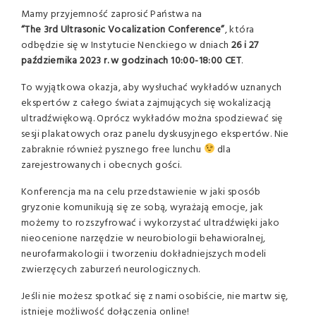
Mamy przyjemność zaprosić Państwa na
“The 3rd Ultrasonic Vocalization Conference”
, która
odbędzie się w Instytucie Nenckiego w dniach
26 i 27
października 2023 r. w godzinach 10:00-18:00 CET
.
To wyjątkowa okazja, aby wysłuchać wykładów uznanych
ekspertów z całego świata zajmujących się wokalizacją
ultradźwiękową. Oprócz wykładów można spodziewać się
sesji plakatowych oraz panelu dyskusyjnego ekspertów. Nie
zabraknie również pysznego free lunchu
dla
zarejestrowanych i obecnych gości.
Konferencja ma na celu przedstawienie w jaki sposób
gryzonie komunikują się ze sobą, wyrażają emocje, jak
możemy to rozszyfrować i wykorzystać ultradźwięki jako
nieocenione narzędzie w neurobiologii behawioralnej,
neurofarmakologii i tworzeniu dokładniejszych modeli
zwierzęcych zaburzeń neurologicznych.
Jeśli nie możesz spotkać się z nami osobiście, nie martw się,
istnieje możliwość dołączenia online!