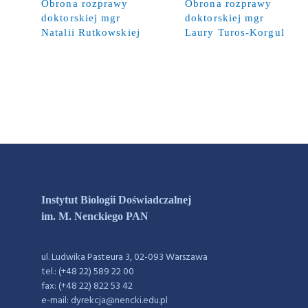
Obrona rozprawy
Obrona rozprawy
doktorskiej mgr
doktorskiej mgr
Natalii Rutkowskiej
Laury Turos-Korgul
Instytut Biologii Doświadczalnej
im. M. Nenckiego PAN
ul. Ludwika Pasteura 3, 02-093 Warszawa
tel.: (+48 22) 589 22 00
fax: (+48 22) 822 53 42
e-mail: dyrekcja@nencki.edu.pl