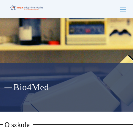
Bio4Med
O szkole