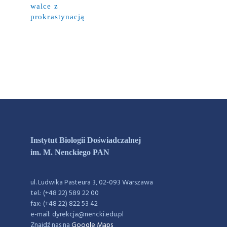
walce z
prokrastynacją
Instytut Biologii Doświadczalnej
im. M. Nenckiego PAN
ul. Ludwika Pasteura 3, 02-093 Warszawa
tel.: (+48 22) 589 22 00
fax: (+48 22) 822 53 42
e-mail: dyrekcja@nencki.edu.pl
Znajdź nas na
Google Maps