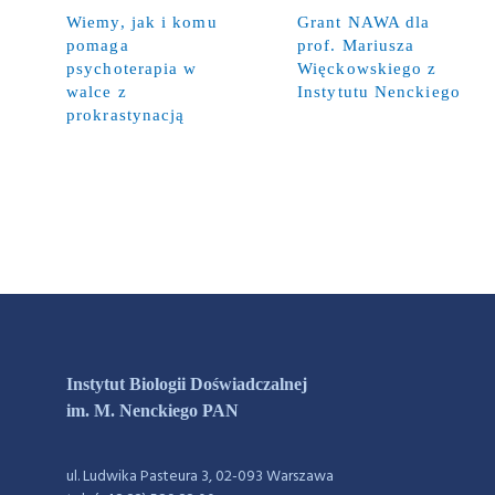
Wiemy, jak i komu
Grant NAWA dla
pomaga
prof. Mariusza
psychoterapia w
Więckowskiego z
walce z
Instytutu Nenckiego
prokrastynacją
Instytut Biologii Doświadczalnej
im. M. Nenckiego PAN
ul. Ludwika Pasteura 3, 02-093 Warszawa