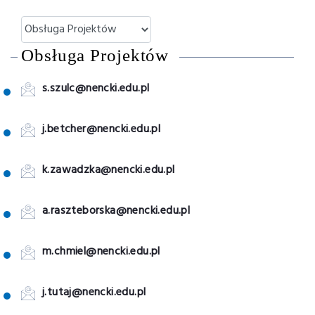
Obsługa Projektów
s.szulc@nencki.edu.pl
j.betcher@nencki.edu.pl
k.zawadzka@nencki.edu.pl
a.raszteborska@nencki.edu.pl
m.chmiel@nencki.edu.pl
j.tutaj@nencki.edu.pl