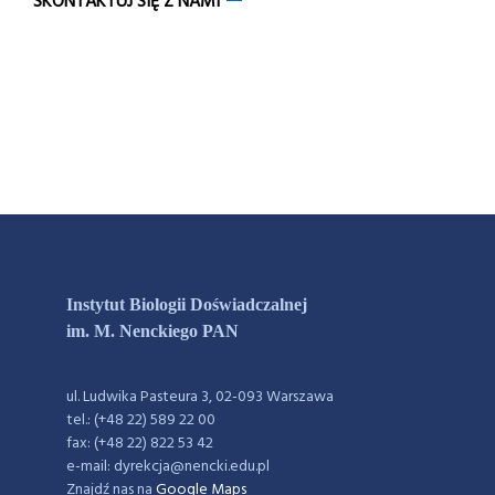
SKONTAKTUJ SIĘ Z NAMI
Instytut Biologii Doświadczalnej
im. M. Nenckiego PAN
ul. Ludwika Pasteura 3, 02-093 Warszawa
tel.: (+48 22) 589 22 00
fax: (+48 22) 822 53 42
e-mail: dyrekcja@nencki.edu.pl
Znajdź nas na
Google Maps