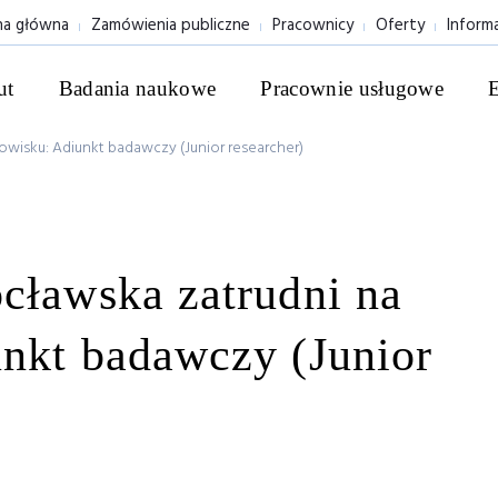
na główna
Zamówienia publiczne
Pracownicy
Oferty
Inform
ut
Badania naukowe
Pracownie usługowe
owisku: Adiunkt badawczy (Junior researcher)
cławska zatrudni na
unkt badawczy (Junior