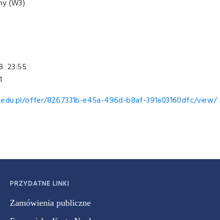
ny (W3)
8 23:55
1
r.edu.pl/offer/8267331b-e45a-496d-b8af-391a03160dfc/view/
PRZYDATNE LINKI
Zamówienia publiczne