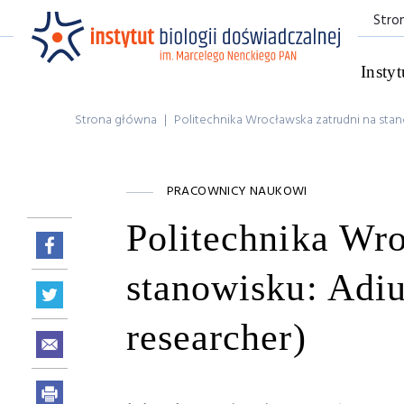
Stro
Instyt
Strona główna
|
Politechnika Wrocławska zatrudni na stan
PRACOWNICY NAUKOWI
Politechnika Wro
stanowisku: Adi
researcher)