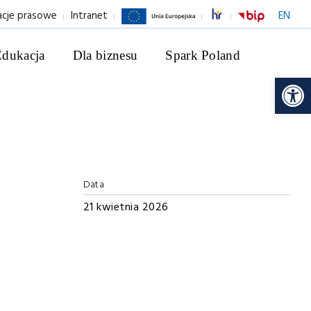
acje prasowe
Intranet
EN
Edukacja
Dla biznesu
Spark Poland
Ot
Data
21 kwietnia 2026