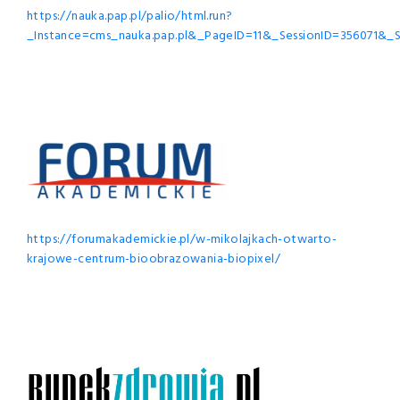
https://nauka.pap.pl/palio/html.run?
_Instance=cms_nauka.pap.pl&_PageID=11&_SessionID=35607
https://forumakademickie.pl/w-mikolajkach-otwarto-
krajowe-centrum-bioobrazowania-biopixel/