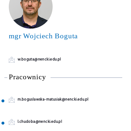
mgr Wojciech Boguta
w.boguta@nencki.edu.pl
Pracownicy
m.boguslawska-matusiak@nencki.edu.pl
l.chudoba@nencki.edu.pl