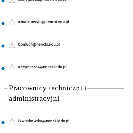
u.malinowska@nencki.edu.pl
k.paluch@nencki.edu.pl
a.szymaszek@nencki.edu.pl
Pracownicy techniczni i
administracyjni
i.kwiatkowska@nencki.edu.pl