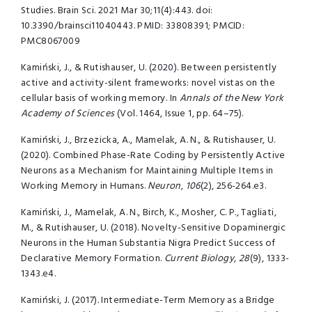
Studies. Brain Sci. 2021 Mar 30;11(4):443. doi:
10.3390/brainsci11040443. PMID: 33808391; PMCID:
PMC8067009
Kamiński, J., & Rutishauser, U. (2020). Between persistently
active and activity-silent frameworks: novel vistas on the
cellular basis of working memory. In
Annals of the New York
Academy of Sciences
(Vol. 1464, Issue 1, pp. 64–75).
Kamiński, J., Brzezicka, A., Mamelak, A. N., & Rutishauser, U.
(2020). Combined Phase-Rate Coding by Persistently Active
Neurons as a Mechanism for Maintaining Multiple Items in
Working Memory in Humans.
Neuron
,
106
(2), 256-264.e3.
Kamiński, J., Mamelak, A. N., Birch, K., Mosher, C. P., Tagliati,
M., & Rutishauser, U. (2018). Novelty-Sensitive Dopaminergic
Neurons in the Human Substantia Nigra Predict Success of
Declarative Memory Formation.
Current Biology
,
28
(9), 1333-
1343.e4.
Kamiński, J. (2017). Intermediate-Term Memory as a Bridge