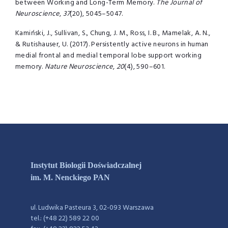
between Working and Long-Term Memory.
The Journal of
Neuroscience
,
37
(20), 5045–5047.
Kamiński, J., Sullivan, S., Chung, J. M., Ross, I. B., Mamelak, A. N.,
& Rutishauser, U. (2017). Persistently active neurons in human
medial frontal and medial temporal lobe support working
memory.
Nature Neuroscience
,
20
(4), 590–601.
Instytut Biologii Doświadczalnej
im. M. Nenckiego PAN
ul. Ludwika Pasteura 3, 02-093 Warszawa
tel.: (+48 22) 589 22 00