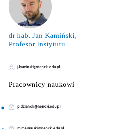
dr hab. Jan Kamiński,
Profesor Instytutu
j.kaminski@nencki.edu.pl
Pracownicy naukowi
p.dzianok@nencki.edu.pl
m.magnuski@nencki.edu.pl