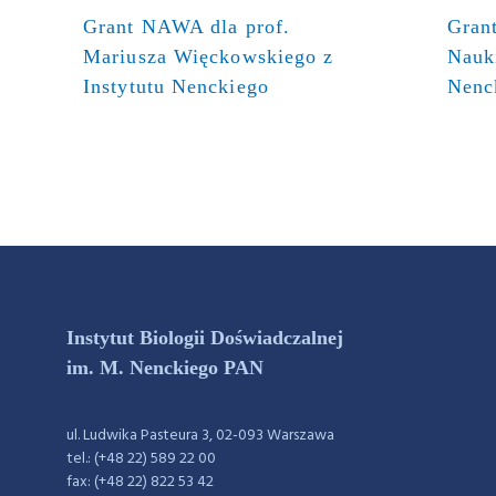
Grant NAWA dla prof.
Gran
Mariusza Więckowskiego z
Nauki
Instytutu Nenckiego
Nenc
Instytut Biologii Doświadczalnej
im. M. Nenckiego PAN
ul. Ludwika Pasteura 3, 02-093 Warszawa
tel.: (+48 22) 589 22 00
fax: (+48 22) 822 53 42