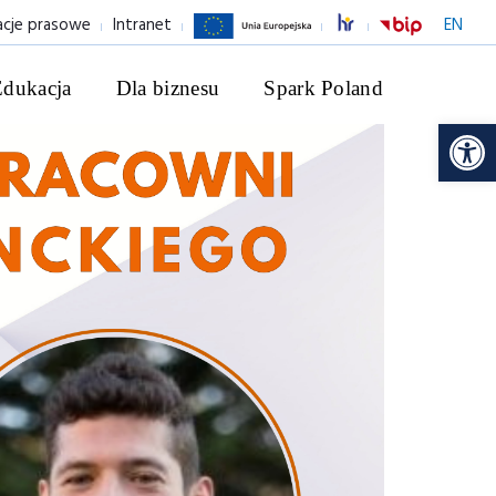
acje prasowe
Intranet
EN
Edukacja
Dla biznesu
Spark Poland
Ot