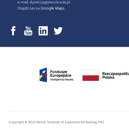
e-mail: dyrekcja@nencki.edu.pl
Znajdź nas na
Google Maps
Copyright © 2026 Nencki Institute of Experimental Biology PAS