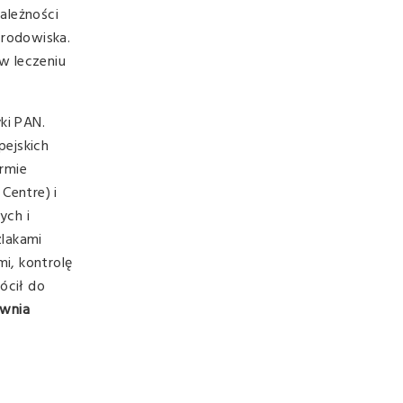
ależności
rodowiska.
w leczeniu
ki PAN.
pejskich
irmie
Centre) i
ych i
lakami
i, kontrolę
ócił do
wnia