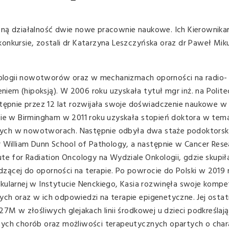
zną działalność dwie nowe pracownie naukowe. Ich Kierownika
rsie, zostali dr Katarzyna Leszczyńska oraz dr Paweł Mikul
biologii nowotworów oraz w mechanizmach oporności na radio- 
em (hipoksją). W 2006 roku uzyskała tytuł mgr inż. na Polite
stępnie przez 12 lat rozwijała swoje doświadczenie naukowe w 
ecie w Birmingham w 2011 roku uzyskała stopień doktora w tem
ych w nowotworach. Następnie odbyła dwa staże podoktorsk
r William Dunn School of Pathology, a następnie w Cancer Rese
te for Radiation Oncology na Wydziale Onkologii, gdzie skupiła
ącej do oporności na terapie. Po powrocie do Polski w 2019 r
kularnej w Instytucie Nenckiego, Kasia rozwinęła swoje komp
ch oraz w ich odpowiedzi na terapie epigenetyczne. Jej ostat
7M w złośliwych glejakach linii środkowej u dzieci podkreślają
tych chorób oraz możliwości terapeutycznych opartych o char