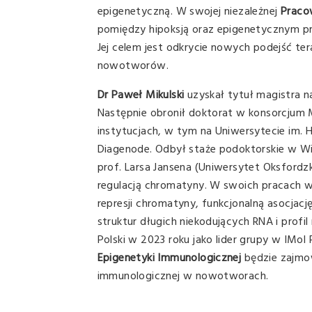
epigenetyczną. W swojej niezależnej
Praco
pomiędzy hipoksją oraz epigenetycznym 
Jej celem jest odkrycie nowych podejść te
nowotworów.
Dr Paweł Mikulski
uzyskał tytuł magistra na
Następnie obronił doktorat w konsorcjum M
instytucjach, w tym na Uniwersytecie im. 
Diagenode. Odbył staże podoktorskie w Wiel
prof. Larsa Jansena (Uniwersytet Oksfordz
regulacją chromatyny. W swoich pracach 
represji chromatyny, funkcjonalną asocjac
struktur długich niekodujących RNA i profi
Polski w 2023 roku jako lider grupy w IMo
Epigenetyki Immunologicznej
będzie zajmo
immunologicznej w nowotworach.