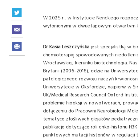
W 2025 r., w Instytucie Nenckiego rozpoc
wyłonionymi w dwuetapowym otwartym konku
Dr Kasia Leszczyńska
jest specjalistką w 
chemioterapię spowodowanych niedotlenieni
Wrocławskiej, kierunku biotechnologia. Na
Brytanii (2006-2018), gdzie na Uniwersyt
patologicznego rozwoju naczyń krwionośn
Uniwersytecie w Oksfordzie, najpierw w Si
UK/Medical Research Council Oxford Institu
problemie hipoksji w nowotworach, prowadz
dołączeniu do Pracowni Neurobiologii Mole
tematyce złośliwych glejaków pediatryczny
publikacje dotyczące roli onko-histonu H3K2
punktowych mutacji histonów w regulacji 