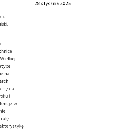
28 stycznia 2025
mi,
ski.
i
chnice
Wielkiej
atyce
ie na
arch
 się na
oku i
etencje w
nie
 rolę
akterystykę