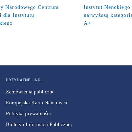
ty Narodowego Centrum
Instytut Nenckiego
 dla Instytutu
najwyższą kategor
kiego
A+
PRZYDATNE LINKI
Zamówienia publiczne
Europejska Karta Naukowca
Polityka prywatności
Biuletyn Informacji Publicznej