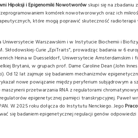
wni Hipoksji i Epigenomiki Nowotworów
skupi się na zbadaniu z
przeprogramowaniem komórek nowotworowych oraz ich mikroś
rapeutycznych, które mogą poprawić skuteczność radioterapii 
 Uniwersytecie Warszawskim i w Instytucie Biochemii i Biofizy
. Skłodowskiej-Curie „EpiTraits”, prowadząc badania w 6 euro
Henrich Heina w Duesseldorf, Uniwersytecie Amsterdamskim i f
kiej Brytanii, w grupach prof. Dame Caroline Dean (John Innes 
ki). Od 12 lat zajmuje się badaniem mechanizmów epigenetyczn
wykazał nowe powiązanie między peryferium subjądrowym a sz
ję maszynerii przetwarzania RNA z regulatorami chromatynowym
l regulatorów epigenetycznej pamięci transkrypcyjnej. Paweł wr
l PAN. W 2025 roku dołącza do Instytutu Nenckiego. Jego
Praco
wać się badaniem epigenetycznej regulacji genów odpowiedzi