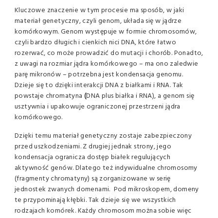
Kluczowe znaczenie w tym procesie ma sposób, w jaki
materiał genetyczny, czyli genom, układa się w jądrze
komórkowym. Genom występuje w formie chromosomów,
czyli bardzo długich i cienkich nici DNA, które łatwo
rozerwać, co może prowadzić do mutacji i chorób. Ponadto,
z uwagi na rozmiar jądra komórkowego – ma ono zaledwie
parę mikronów – potrzebna jest kondensacja genomu.
Dzieje się to dzięki interakcji DNA z białkami i RNA. Tak
powstaje chromatyna
(
DNA plus białka i RNA), a genom się
usztywnia i upakowuje ograniczonej przestrzeni jądra
komórkowego.
Dzięki temu materiał genetyczny zostaje zabezpieczony
przed uszkodzeniami. Z drugiej jednak strony, jego
kondensacja ogranicza dostęp białek regulujących
aktywność genów. Dlatego też indywidualne chromosomy
(fragmenty chromatyny) są zorganizowane w serię
jednostek zwanych domenami. Pod mikroskopem, domeny
te przypominają kłębki. Tak dzieje się we wszystkich
rodzajach komórek. Każdy chromosom można sobie więc