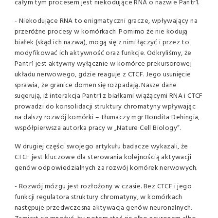
całym tym procesem jest niekodujące RNA o nazwie Pantr1.
- Niekodujące RNA to enigmatyczni gracze, wpływający na
przeróżne procesy w komórkach. Pomimo że nie kodują
białek (skąd ich nazwa), mogą się z nimi łączyć i przez to
modyfikować ich aktywność oraz funkcje. Odkryliśmy, że
Pantr1 jest aktywny wyłącznie w komórce prekursorowej
układu nerwowego, gdzie reaguje z CTCF. Jego usunięcie
sprawia, że granice domen się rozpadają. Nasze dane
sugerują, iż interakcja Pantr1 z białkami wiążącymi RNA i CTCF
prowadzi do konsolidacji struktury chromatyny wpływając
na dalszy rozwój komórki – tłumaczy mgr Bondita Dehingia,
współpierwsza autorka pracy w „Nature Cell Biology”.
W drugiej części swojego artykułu badacze wykazali, że
CTCF jest kluczowe dla sterowania kolejnością aktywacji
genów odpowiedzialnych za rozwój komórek nerwowych.
- Rozwój mózgu jest rozłożony w czasie. Bez CTCF i jego
funkcji regulatora struktury chromatyny, w komórkach
następuje przedwczesna aktywacja genów neuronalnych.