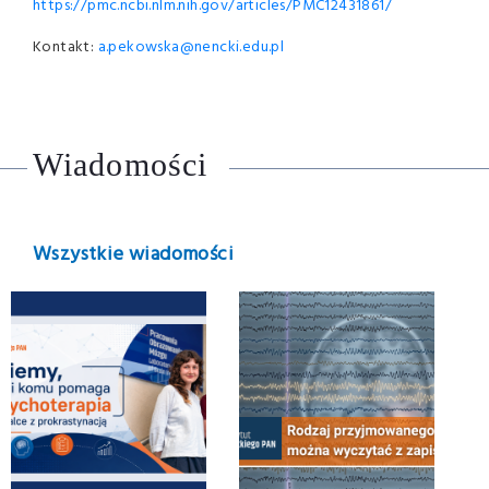
https://pmc.ncbi.nlm.nih.gov/articles/PMC12431861/
Kontakt:
a.pekowska@nencki.edu.pl
Wiadomości
Wszystkie wiadomości