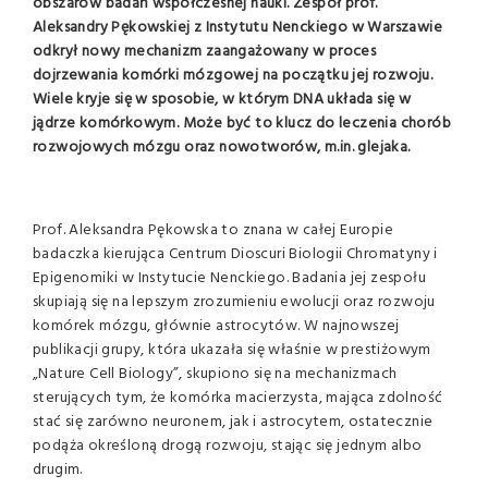
obszarów badań współczesnej nauki. Zespół prof.
Aleksandry Pękowskiej z Instytutu Nenckiego w Warszawie
odkrył nowy mechanizm zaangażowany w proces
dojrzewania komórki mózgowej na początku jej rozwoju.
Wiele kryje się w sposobie, w którym DNA układa się w
jądrze komórkowym. Może być to klucz do leczenia chorób
rozwojowych mózgu oraz nowotworów, m.in. glejaka.
Prof. Aleksandra Pękowska to znana w całej Europie
badaczka kierująca Centrum Dioscuri Biologii Chromatyny i
Epigenomiki w Instytucie Nenckiego. Badania jej zespołu
skupiają się na lepszym zrozumieniu ewolucji oraz rozwoju
komórek mózgu, głównie astrocytów. W najnowszej
publikacji grupy, która ukazała się właśnie w prestiżowym
„Nature Cell Biology”, skupiono się na mechanizmach
sterujących tym, że komórka macierzysta, mająca zdolność
stać się zarówno neuronem, jak i astrocytem, ostatecznie
podąża określoną drogą rozwoju, stając się jednym albo
drugim.