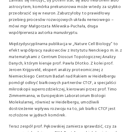
Zamiast się mnożyć, by potem stać się albo neuronem albo
astrocytem, komórka prekursorowa może wtedy za szybko
przeobrazić się w neuron. Zaburzyłoby to prawidłowy
przebieg procesów rozwojowych układu nerwowego –
mówi mgr Małgorzata Milewska-Puchała, druga
współpierwsza autorka manuskryptu.
Międzydyscyplinarna publikacja w „Nature Cell Biology” to
efekt współpracy naukowców z Instytutu Nenckiego m. in. z
matematykami z Centrum Dioscuri Topologicznej Analizy
Danych, którym kieruje prof. Pawła Dłotko. Z kolei prof.
Jeroen Krijgsveld, ekspert analizy proteomicznej z
Niemieckiego Centrum Badań nad Rakiem w Heidelbergu
pomógł odkryć białkowych partnerów CTCF, a specjaliści
mikroskopii superrozdzielczej, kierowani przez prof. Timo
Zimmermanna, w Europejskim Laboratorium Biologii
Molekularnej, również w Heidelbergu, umożliwili
dostrzeżenie wpływu rozwoju na to, jak białko CTCF jest
rozłożone w jądrach komórek.
Teraz zespół prof. Pękowskiej zamierza sprawdzić, czy za