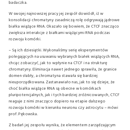
badaczka.
W swojej najnowszej pracy jej zespół dowiódł, iż w
konsolidacji chromatyny zasadniczą rolę odgrywają jądrowe
białka wiążące RNA. Okazało się bowiem, że CTCF znacząco
zwiększa interakcje z białkami wiążącymi RNA podczas
rozwoju komórki.
– Są ich dziesiątki. Wykonaliśmy serię eksperymentów
polegających na usuwaniu wybranych białek wiążących RNA,
chcąc zobaczyć, jak to wpłynie na CTCF i na strukturę
chromatyny. Eliminacja nawet jednego sprawiła, że granice
domen słabły, a chromatyna stawała się bardziej
nieuporządkowana. Zastanawiało nas, jak to się dzieje, że
choć białka wiążące RNA są obecne w komórkach
pluripotencjalnych, jak i tych bardziej zróżnicowanych, CTCF
reaguje z nimi znacząco dopiero na etapie dalszego
rozwoju komórki w kierunku neuronu czy astrocytu – mówi
prof. Pękowska.
Z badań jej zespołu wynika, że elementem zarządzającym