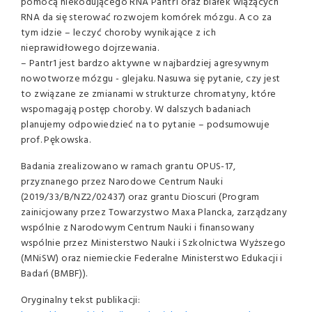
pomocą niekodującego RNA Pantr1 oraz białek wiążących
RNA da się sterować rozwojem komórek mózgu. A co za
tym idzie – leczyć choroby wynikające z ich
nieprawidłowego dojrzewania.
– Pantr1 jest bardzo aktywne w najbardziej agresywnym
nowotworze mózgu - glejaku. Nasuwa się pytanie, czy jest
to związane ze zmianami w strukturze chromatyny, które
wspomagają postęp choroby. W dalszych badaniach
planujemy odpowiedzieć na to pytanie – podsumowuje
prof. Pękowska.
Badania zrealizowano w ramach grantu OPUS-17,
przyznanego przez Narodowe Centrum Nauki
(2019/33/B/NZ2/02437) oraz grantu Dioscuri (Program
zainicjowany przez Towarzystwo Maxa Plancka, zarządzany
wspólnie z Narodowym Centrum Nauki i finansowany
wspólnie przez Ministerstwo Nauki i Szkolnictwa Wyższego
(MNiSW) oraz niemieckie Federalne Ministerstwo Edukacji i
Badań (BMBF)).
Oryginalny tekst publikacji: