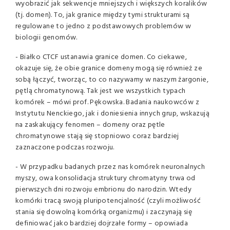
wyobrazić jak sekwencje mniejszych i większych koralików
(tj. domen). To, jak granice między tymi strukturami są
regulowane to jedno z podstawowych problemów w
biologii genomów.
- Białko CTCF ustanawia granice domen. Co ciekawe,
okazuje się, że obie granice domeny mogą się również ze
sobą łączyć, tworząc, to co nazywamy w naszym żargonie,
pętlą chromatynową. Tak jest we wszystkich typach
komórek – mówi prof. Pękowska. Badania naukowców z
Instytutu Nenckiego, jak i doniesienia innych grup, wskazują
na zaskakujący fenomen – domeny oraz pętle
chromatynowe stają się stopniowo coraz bardziej
zaznaczone podczas rozwoju.
- W przypadku badanych przez nas komórek neuronalnych
myszy, owa konsolidacja struktury chromatyny trwa od
pierwszych dni rozwoju embrionu do narodzin. Wtedy
komórki tracą swoją pluripotencjalność (czyli możliwość
stania się dowolną komórką organizmu) i zaczynają się
definiować jako bardziej dojrzałe formy – opowiada