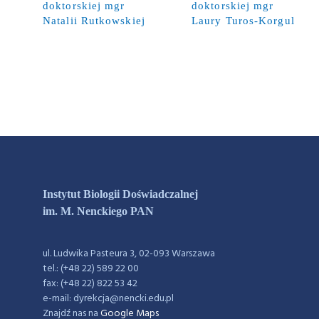
doktorskiej mgr
doktorskiej mgr
Natalii Rutkowskiej
Laury Turos-Korgul
Instytut Biologii Doświadczalnej
im. M. Nenckiego PAN
ul. Ludwika Pasteura 3, 02-093 Warszawa
tel.: (+48 22) 589 22 00
fax: (+48 22) 822 53 42
e-mail: dyrekcja@nencki.edu.pl
Znajdź nas na
Google Maps