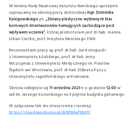
W imieniu Rady Naukowej Instytutu Nenckiego uprzejmie
zapraszamy na obronę pracy doktorskiej
mgr. Dominika
Kanigowskiego
pt.
„Zmiany plastyczne wybranych klas
korowych interneuronów hamujących zachodzące pod
wpływem uczenia”
, której promotorem jest dr hab. Joanna
Urban-Ciećko, prof. Instytutu Nenckiego PAN.
Recenzentami pracy są: prof. dr hab. Jan Konopacki
z Uniwersytetu Łódzkiego, prof. dr hab. Jerzy
Mozrzymas z Uniwersytetu Medycznego im. Piastów
Śląskich we Wrocławiu, prof. dr hab. Elżbieta Pyza z
Uniwersytetu Jagiellońskiego w Krakowie.
Obrona odbędzie się
11 września 2023 r
. o godzinie
12:00
w
sali im. Jerzego Konorskiego na II piętrze budynku głównego.
W załączeniu link do streszczenia i recenzji:
https://cloud.nencki.gov.pl/d/6f84ef3b0f/