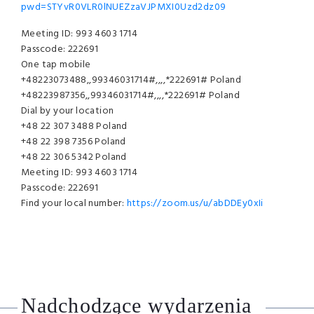
pwd=STYvR0VLR0lNUEZzaVJPMXI0Uzd2dz09
Meeting ID: 993 4603 1714
Passcode: 222691
One tap mobile
+48223073488,,99346031714#,,,,*222691# Poland
+48223987356,,99346031714#,,,,*222691# Poland
Dial by your location
+48 22 307 3488 Poland
+48 22 398 7356 Poland
+48 22 306 5342 Poland
Meeting ID: 993 4603 1714
Passcode: 222691
Find your local number:
https://zoom.us/u/abDDEy0xIi
Nadchodzące wydarzenia