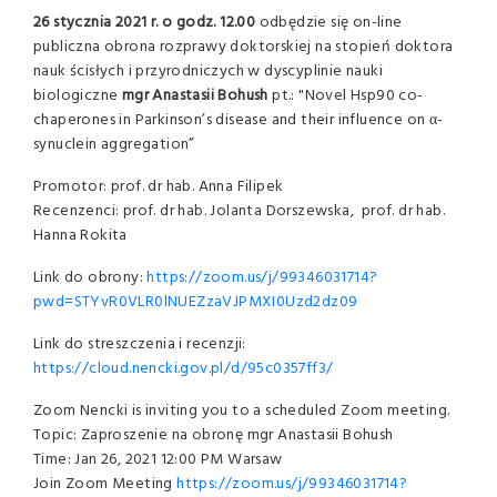
26 stycznia 2021 r. o godz. 12.00
odbędzie się on-line
publiczna obrona rozprawy doktorskiej na stopień doktora
nauk ścisłych i przyrodniczych w dyscyplinie nauki
biologiczne
mgr Anastasii Bohush
pt.: "Novel Hsp90 co-
chaperones in Parkinson’s disease and their influence on α-
synuclein aggregation”
Promotor: prof. dr hab. Anna Filipek
Recenzenci: prof. dr hab. Jolanta Dorszewska, prof. dr hab.
Hanna Rokita
Link do obrony:
https://zoom.us/j/99346031714?
pwd=STYvR0VLR0lNUEZzaVJPMXI0Uzd2dz09
Link do streszczenia i recenzji:
https://cloud.nencki.gov.pl/d/95c0357ff3/
Zoom Nencki is inviting you to a scheduled Zoom meeting.
Topic: Zaproszenie na obronę mgr Anastasii Bohush
Time: Jan 26, 2021 12:00 PM Warsaw
Join Zoom Meeting
https://zoom.us/j/99346031714?