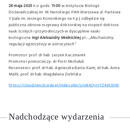
26 maja 2025 r.
o godz.
11:00
w Instytucie Biologii
Doświadczalnej im. M. Nenckiego PAN Warszawa ul. Pasteura
3 (sala im. Jerzego Konorskiego na II p.) odbędzie się
publiczna obrona rozprawy doktorskiej na stopień doktora
nauk ścisłych i przyrodniczych w dyscyplinie nauki
biologiczne
mgr Aleksandry Mielnickiej
pt.:
„Mechanizmy
regulacji egzocytozy w astrocytach”
Promotor: prof. dr hab. Leszek Kaczmarek
Promotor pomocniczy: dr Piotr Michaluk
Recenzenci: prof. dr hab. Agnieszka Basta-Kaim, dr hab. Anna
Malik, prof. dr hab. Magdalena Zielińska
https://cloud.nencki.edu.pl/index.php/s/o8AQyjJYZ44CEHB
Nadchodzące wydarzenia