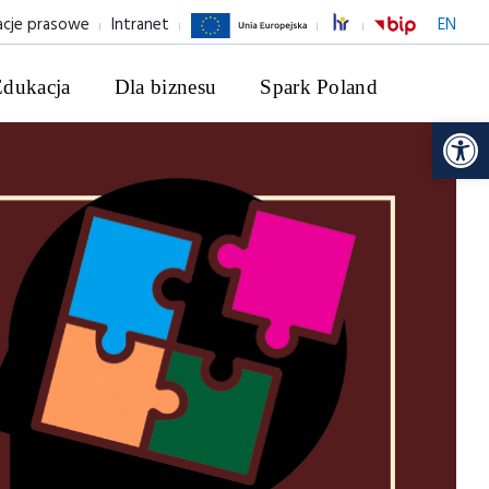
acje prasowe
Intranet
EN
Edukacja
Dla biznesu
Spark Poland
Ot