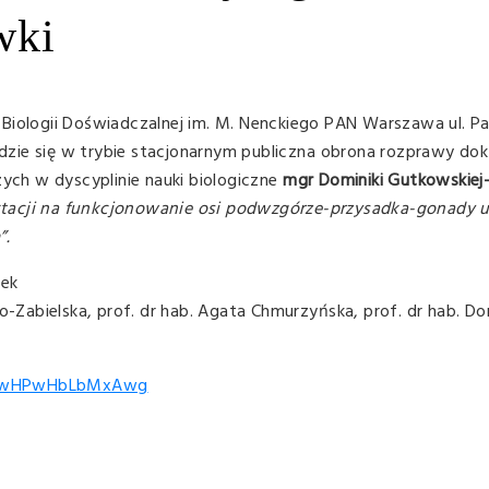
wki
Biologii Doświadczalnej im. M. Nenckiego PAN Warszawa ul. Pa
będzie się w trybie stacjonarnym publiczna obrona rozprawy dok
zych w dyscyplinie nauki biologiczne
mgr Dominiki Gutkowskiej
ktacji na funkcjonowanie osi podwzgórze-przysadka-gonady
”.
rek
io-Zabielska, prof. dr hab. Agata Chmurzyńska, prof. dr hab. Do
s/G9wHPwHbLbMxAwg