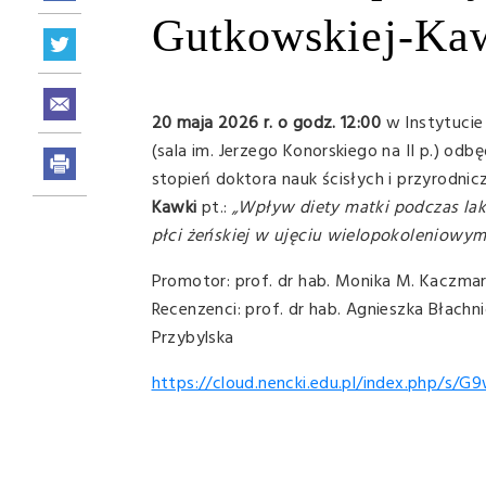
Gutkowskiej-Ka
20 maja 2026 r. o godz. 12:00
w Instytucie 
(sala im. Jerzego Konorskiego na II p.) od
stopień doktora nauk ścisłych i przyrodnic
Kawki
pt.:
„Wpływ diety matki podczas la
płci żeńskiej w ujęciu wielopokoleniowym
Promotor: prof. dr hab. Monika M. Kaczma
Recenzenci: prof. dr hab. Agnieszka Błachn
Przybylska
https://cloud.nencki.edu.pl/index.php/