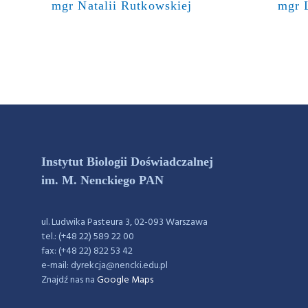
mgr Natalii Rutkowskiej
mgr 
Instytut Biologii Doświadczalnej
im. M. Nenckiego PAN
ul. Ludwika Pasteura 3, 02-093 Warszawa
tel.: (+48 22) 589 22 00
fax: (+48 22) 822 53 42
e-mail: dyrekcja@nencki.edu.pl
Znajdź nas na
Google Maps