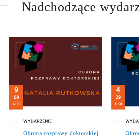
Nadchodzące wydarz
9
4
09
09
12:00
11:00
WYDARZENIE
WYDA
Obrona rozprawy doktorskiej
Obro