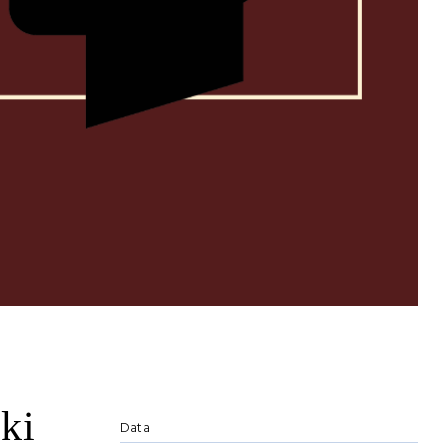
ki
Data