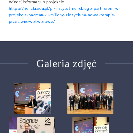
Więcej informacji o projekcie:
https://nencki.edu.pl/pl/instytut-nenckiego-partnerem-w-
projekcie-pacman-73-miliony-zlotych-na-nowe-terapie-
przeciwnowotworowe/
Galeria zdjęć