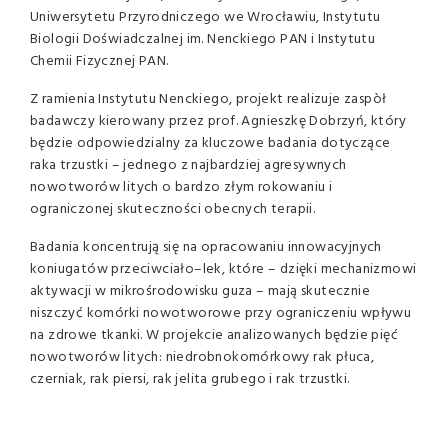
Uniwersytetu Przyrodniczego we Wrocławiu, Instytutu
Biologii Doświadczalnej im. Nenckiego PAN i Instytutu
Chemii Fizycznej PAN.
Z ramienia Instytutu Nenckiego, projekt realizuje zaspòł
badawczy kierowany przez prof. Agnieszkę Dobrzyń, który
będzie odpowiedzialny za kluczowe badania dotyczące
raka trzustki – jednego z najbardziej agresywnych
nowotworów litych o bardzo złym rokowaniu i
ograniczonej skuteczności obecnych terapii.
Badania koncentrują się na opracowaniu innowacyjnych
koniugatów przeciwciało–lek, które – dzięki mechanizmowi
aktywacji w mikrośrodowisku guza – mają skutecznie
niszczyć komórki nowotworowe przy ograniczeniu wpływu
na zdrowe tkanki. W projekcie analizowanych będzie pięć
nowotworów litych: niedrobnokomórkowy rak płuca,
czerniak, rak piersi, rak jelita grubego i rak trzustki.