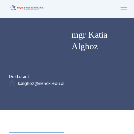
mgr Katia
Alghoz
Doktorant
k.alghoz@nencki.edu.pl