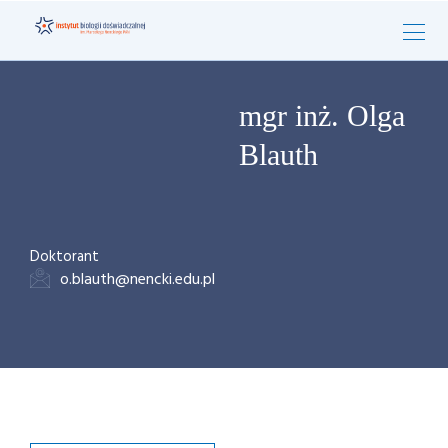
mgr inż. Olga
Blauth
Doktorant
o.blauth@nencki.edu.pl