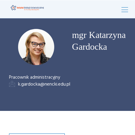
mgr Katarzyna
Gardocka
Pracownik administracyjny
k.gardocka@nencki.edu.pl