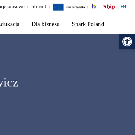
acje prasowe
Intranet
EN
Edukacja
Dla biznesu
Spark Poland
Ot
wicz