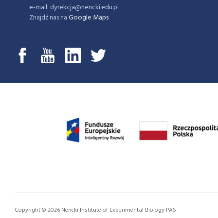
e-mail: dyrekcja@nencki.edu.pl
Znajdź nas na
Google Maps
Copyright © 2026 Nencki Institute of Experimental Biology PAS