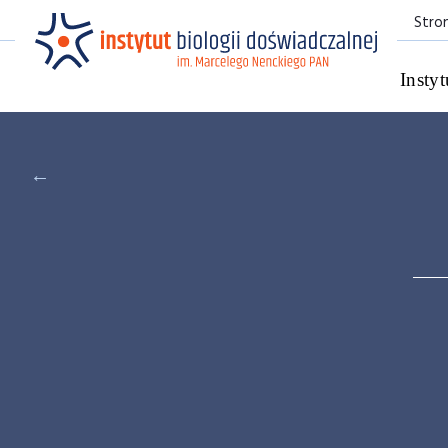
Stro
Instyt
←