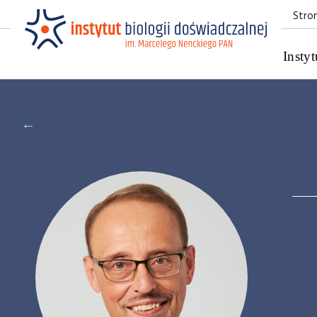
Stro
Instyt
←