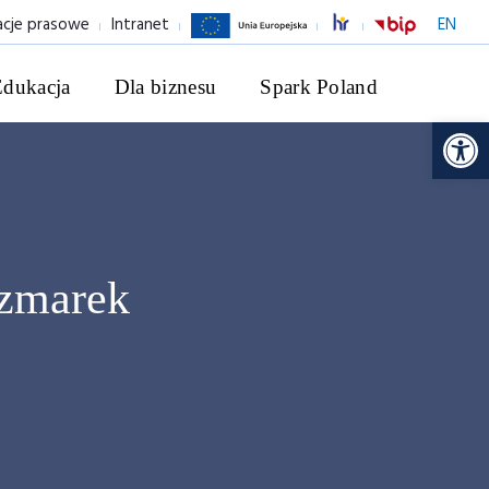
acje prasowe
Intranet
EN
Edukacja
Dla biznesu
Spark Poland
Ot
czmarek