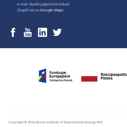
e-mail: dyrekcja@nencki.edu.pl
Znajdź nas na
Google Maps
Copyright © 2026 Nencki Institute of Experimental Biology PAS