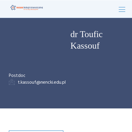
dr Toufic
Kassouf
Postdoc
t.kassouf@nencki.edu.pl