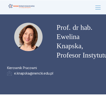
Prof. dr hab.
Ewelina
Knapska,
Profesor Instytut
Kierownik Pracowni
e.knapska@nencki.edu.pl