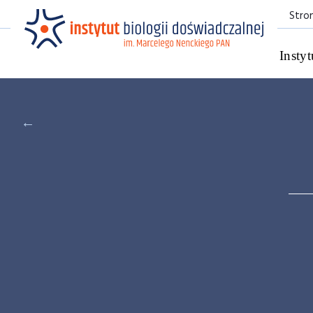
Stro
Instyt
←