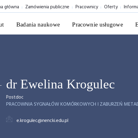
na główna
Zamówienia publiczne
Pracownicy
Oferty
Inform
ut
Badania naukowe
Pracownie usługowe
dr Ewelina Krogulec
Postdoc
PRACOWNIA SYGNAŁÓW KOMÓRKOWYCH I ZABURZEŃ META
e.krogulec@nencki.edu.pl