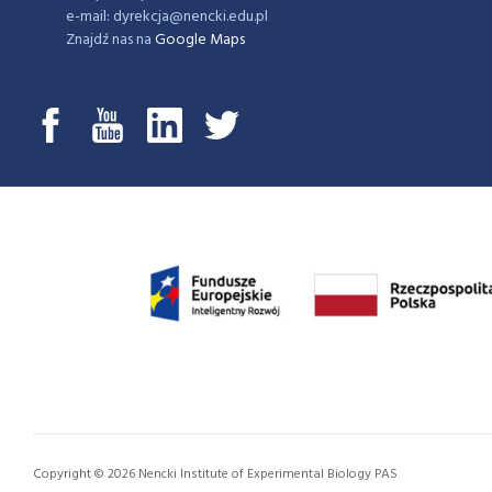
e-mail: dyrekcja@nencki.edu.pl
Znajdź nas na
Google Maps
Copyright © 2026 Nencki Institute of Experimental Biology PAS