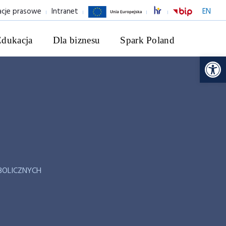
acje prasowe
Intranet
EN
Edukacja
Dla biznesu
Spark Poland
Ot
BOLICZNYCH