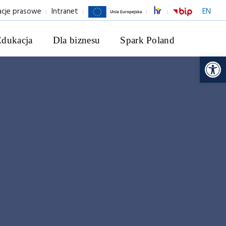
acje prasowe
Intranet
EN
Edukacja
Dla biznesu
Spark Poland
Ot