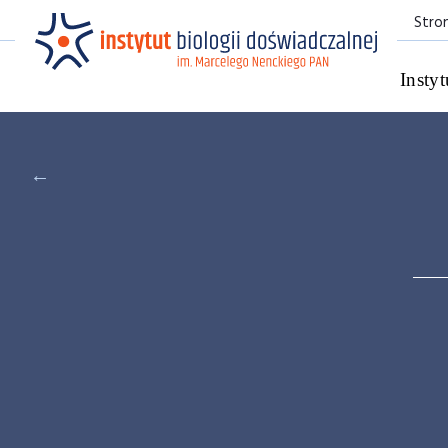
Stro
Instyt
←