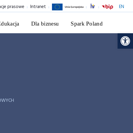
acje prasowe
Intranet
EN
Edukacja
Dla biznesu
Spark Poland
Ot
OWYCH