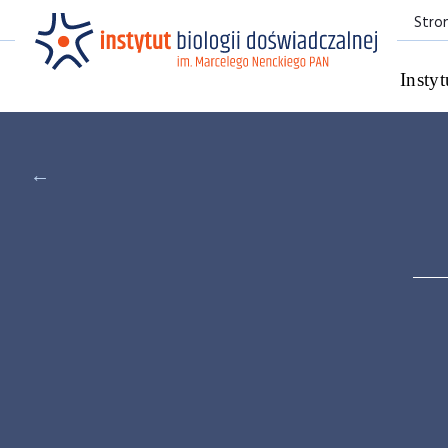
Stro
Instyt
←