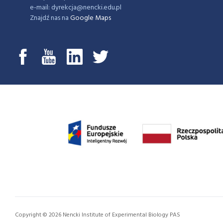
e-mail: dyrekcja@nencki.edu.pl
Znajdź nas na
Google Maps
Copyright © 2026 Nencki Institute of Experimental Biology PAS