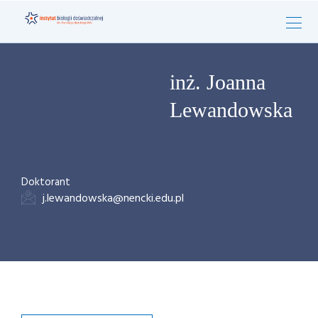
inż. Joanna
Lewandowska
Doktorant
j.lewandowska@nencki.edu.pl