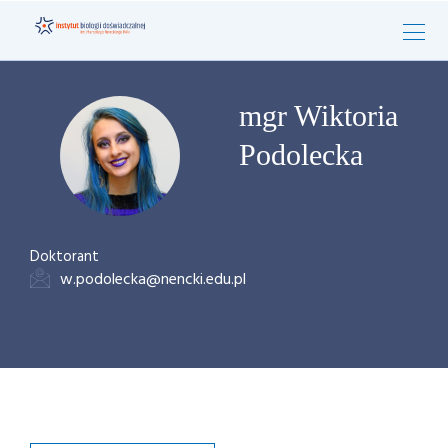
mgr Wiktoria
Podolecka
Doktorant
w.podolecka@nencki.edu.pl