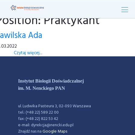
Position: Praktykant
awilska Ada
.03.2022
Czytaj więcej...
Instytut Biologii Doświadczalnej
im. M. Nenckiego PAN
ul. Ludwika Pasteura 3, 02-093 Warszawa
tel.: (+48 22) 589 22 00
fax: (+48 22) 822 53 42
e-mail: dyrekcja@nencki.edu.pl
Znajdź nas na
Google Maps