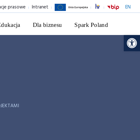
acje prasowe
Intranet
EN
Edukacja
Dla biznesu
Spark Poland
Ot
OJEKTAMI