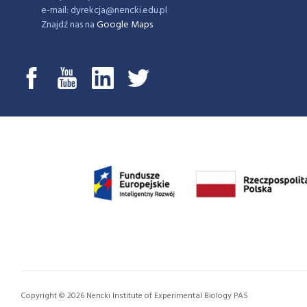
e-mail: dyrekcja@nencki.edu.pl
Znajdź nas na
Google Maps
Copyright © 2026 Nencki Institute of Experimental Biology PAS