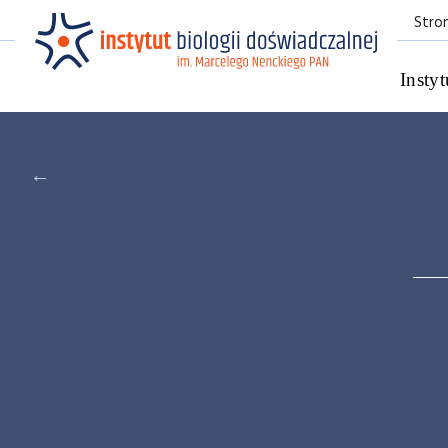
Stro
Instyt
←