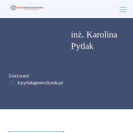
inż. Karolina
Pytlak
Doktorant
k.pytlak@nencki.edu.pl