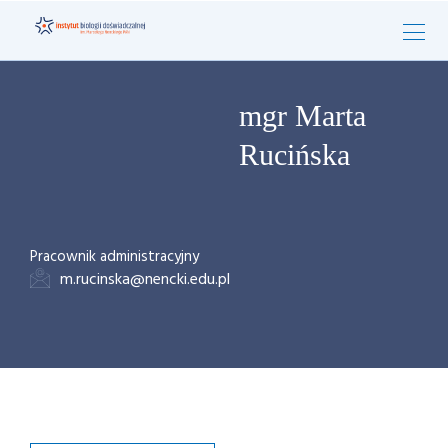
mgr Marta
Rucińska
Pracownik administracyjny
m.rucinska@nencki.edu.pl