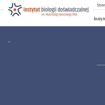
Stro
Instyt
←