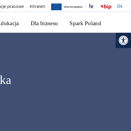
acje prasowe
Intranet
EN
Edukacja
Dla biznesu
Spark Poland
Ot
ka