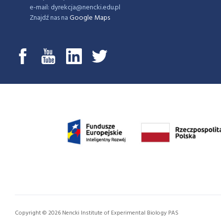
e-mail: dyrekcja@nencki.edu.pl
Znajdź nas na
Google Maps
Copyright © 2026 Nencki Institute of Experimental Biology PAS