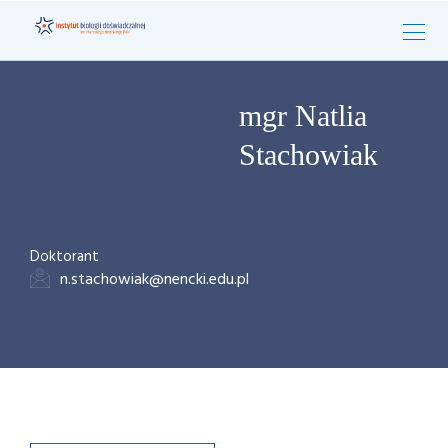
mgr Natlia
Stachowiak
Doktorant
n.stachowiak@nencki.edu.pl