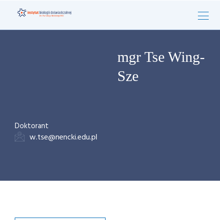
mgr Tse Wing-
Sze
Doktorant
w.tse@nencki.edu.pl