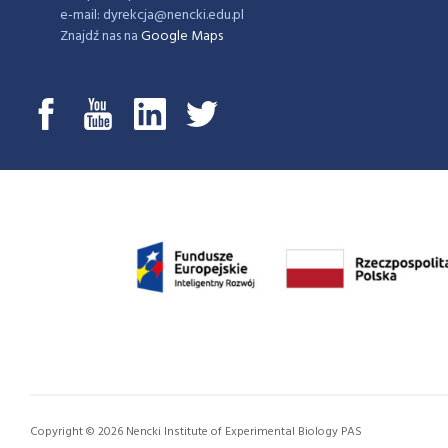
e-mail: dyrekcja@nencki.edu.pl
Znajdź nas na
Google Maps
Copyright © 2026 Nencki Institute of Experimental Biology PAS