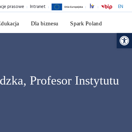
acje prasowe
Intranet
EN
Edukacja
Dla biznesu
Spark Poland
Ot
adzka,
Profesor Instytutu