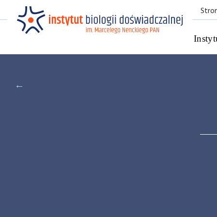
Stro
Instyt
←