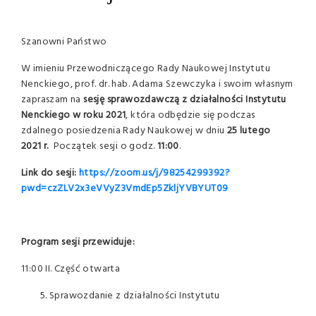
Szanowni Państwo
W imieniu Przewodniczącego Rady Naukowej Instytutu
Nenckiego, prof. dr. hab. Adama Szewczyka i swoim własnym
zapraszam na
sesję sprawozdawczą z działalności Instytutu
Nenckiego w roku 2021
, która odbędzie się podczas
zdalnego posiedzenia Rady Naukowej w dniu
25 lutego
2021
r.
Początek sesji o godz.
11:00
.
Link do sesji:
https://zoom.us/j/98254299392?
pwd=czZLV2x3eVVyZ3VmdEp5ZkljYVBYUT09
Program sesji przewiduje:
11:00 II. Część otwarta
Sprawozdanie z działalności Instytutu