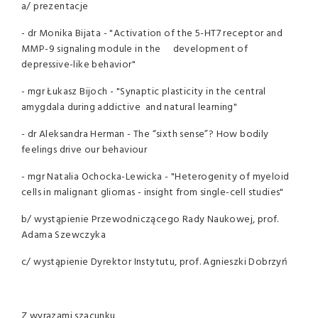
a/ prezentacje
- dr Monika Bijata - "Activation of the 5-HT7 receptor and
MMP-9 signaling module in the development of
depressive-like behavior"
- mgr Łukasz Bijoch - "Synaptic plasticity in the central
amygdala during addictive and natural learning"
- dr Aleksandra Herman - The “sixth sense”? How bodily
feelings drive our behaviour
- mgr Natalia Ochocka-Lewicka - "Heterogenity of myeloid
cells in malignant gliomas - insight from single-cell studies"
b/ wystąpienie Przewodniczącego Rady Naukowej, prof.
Adama Szewczyka
c/ wystąpienie Dyrektor Instytutu, prof. Agnieszki Dobrzyń
Z wyrazami szacunku