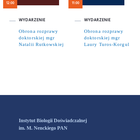
12:00
11:00
WYDARZENIE
WYDARZENIE
Obrona rozprawy
Obrona rozprawy
doktorskiej mgr
doktorskiej mgr
Natalii Rutkowskiej
Laury Turos-Korgul
Instytut Biologii Doświadczalnej
im. M. Nenckiego PAN