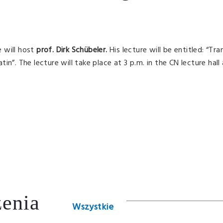
 will host
prof.
Dirk Schübeler.
His lecture will be entitled: “Tra
n”. The lecture will take place at 3 p.m. in the CN lecture hall a
enia
Wszystkie