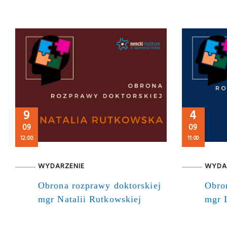
9
4
09
09
12:00
11:00
WYDARZENIE
WYDA
Obrona rozprawy doktorskiej
Obro
mgr Natalii Rutkowskiej
mgr 