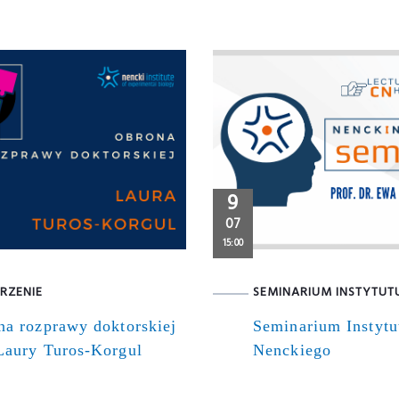
9
07
15:00
RZENIE
SEMINARIUM INSTYTUT
na rozprawy doktorskiej
Seminarium Instytu
Laury Turos-Korgul
Nenckiego