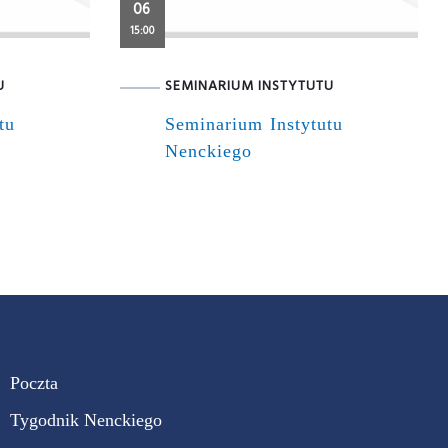
06
15:00
U
SEMINARIUM INSTYTUTU
tu
Seminarium Instytutu
Nenckiego
Poczta
Tygodnik Nenckiego