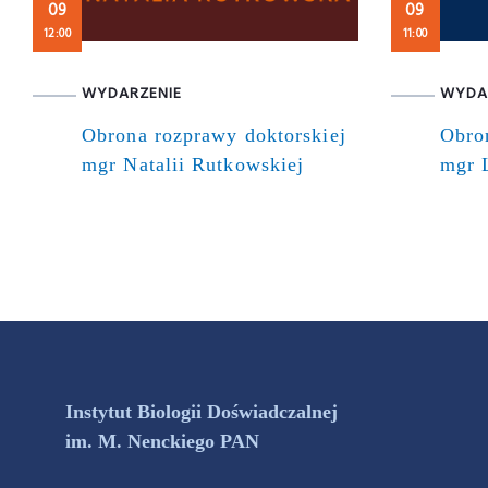
09
09
12:00
11:00
WYDARZENIE
WYDA
Obrona rozprawy doktorskiej
Obro
mgr Natalii Rutkowskiej
mgr 
Instytut Biologii Doświadczalnej
im. M. Nenckiego PAN