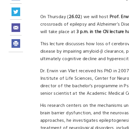
On Thursday (
26.02
) we will host
Prof. Erw
crossroads of epilepsy and Alzheimer’s Disea
will take place at
3 p.m. in the CN lecture ha
This lecture discusses how loss of cerebrov
disease by impairing amyloid‑β clearance, p
ultimately cognitive decline and hyperexcita
Dr. Erwin van Vliet received his PhD in 2
Institute of Life Sciences, Center for Neu
director of the bachelor's programme in P
senior scientist at the Academic Medical 
His research centers on the mechanisms und
brain barrier dysfunction, and the neurovasc
approaches, he investigates epileptogenes
treatment of neurological disorders, includ