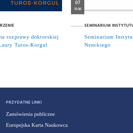
07
15:00
RZENIE
SEMINARIUM INSTYTUT
na rozprawy doktorskiej
Seminarium Instytu
Laury Turos-Korgul
Nenckiego
PRZYDATNE LINKI
Zamówienia publiczne
Europejska Karta Naukowca