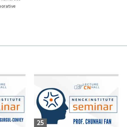
borative
25