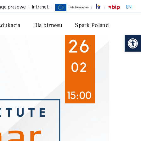
acje prasowe
Intranet
EN
Edukacja
Dla biznesu
Spark Poland
Ot