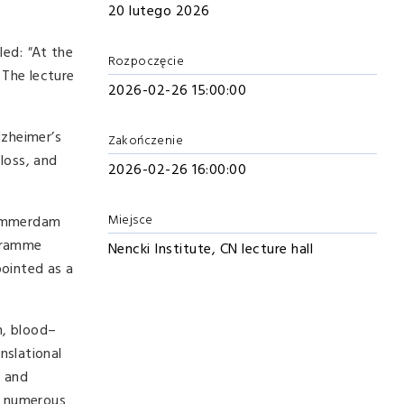
20 lutego 2026
tled:
"
At the
Rozpoczęcie
 The lecture
2026-02-26 15:00:00
lzheimer’s
Zakończenie
loss, and
2026-02-26 16:00:00
Miejsce
Swammerdam
ogramme
Nencki Institute, CN lecture hall
ointed as a
n, blood–
nslational
s and
ed numerous