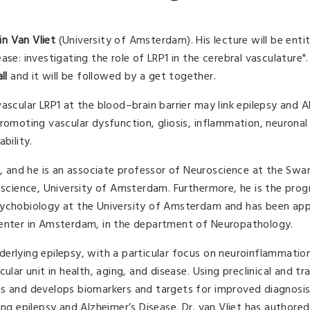
in Van Vliet
(University of Amsterdam). His lecture will be enti
se: investigating the role of LRP1 in the cerebral vasculature".
ll
and it will be followed by a get together.
ascular LRP1 at the blood–brain barrier may link epilepsy and A
romoting vascular dysfunction, gliosis, inflammation, neuronal 
bility.
007, and he is an associate professor of Neuroscience at the 
roscience, University of Amsterdam. Furthermore, he is the pr
sychobiology at the University of Amsterdam and has been app
Center in Amsterdam, in the department of Neuropathology.
erlying epilepsy, with a particular focus on neuroinflammatio
ular unit in health, aging, and disease. Using preclinical and tra
is and develops biomarkers and targets for improved diagnosi
ing epilepsy and Alzheimer’s Disease. Dr. van Vliet has author